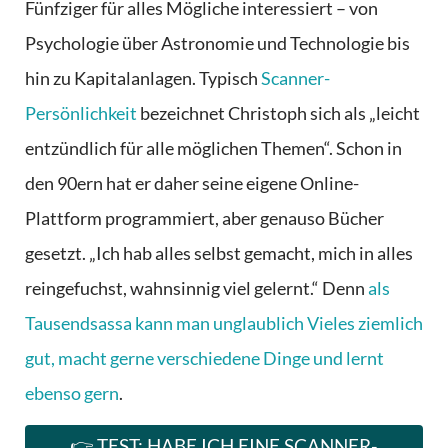
Fünfziger für alles Mögliche interessiert – von
Psychologie über Astronomie und Technologie bis
hin zu Kapitalanlagen. Typisch
Scanner-
Persönlichkeit
bezeichnet Christoph sich als „leicht
entzündlich für alle möglichen Themen“. Schon in
den 90ern hat er daher seine eigene Online-
Plattform programmiert, aber genauso Bücher
gesetzt. „Ich hab alles selbst gemacht, mich in alles
reingefuchst, wahnsinnig viel gelernt.“ Denn
als
Tausendsassa kann man unglaublich Vieles ziemlich
gut, macht gerne verschiedene Dinge und lernt
ebenso gern
.
👉 TEST: HABE ICH EINE SCANNER-