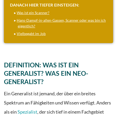
DANACH HIER TIEFER EINSTEIGEN:
▸
Was ist ein Scanner?
▸
Hans-Dampf-in-allen-Gassen, Scanner oder was bin ich
eigentlich?
▸
Vielbegabt im Job
DEFINITION: WAS IST EIN
GENERALIST? WAS EIN NEO-
GENERALIST?
Ein Generalist ist jemand, der über ein breites
Spektrum an Fähigkeiten und Wissen verfügt. Anders
als ein
Spezialist
, der sich tief in einem Fachgebiet