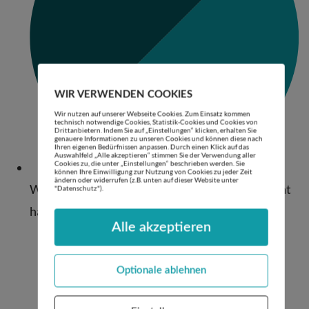
WIR VERWENDEN COOKIES
Wir nutzen auf unserer Webseite Cookies. Zum Einsatz kommen
technisch notwendige Cookies, Statistik-Cookies und Cookies von
Drittanbietern. Indem Sie auf „Einstellungen“ klicken, erhalten Sie
genauere Informationen zu unseren Cookies und können diese nach
Ihren eigenen Bedürfnissen anpassen. Durch einen Klick auf das
Auswahlfeld „Alle akzeptieren“ stimmen Sie der Verwendung aller
Cookies zu, die unter „Einstellungen“ beschrieben werden. Sie
können Ihre Einwilligung zur Nutzung von Cookies zu jeder Zeit
ändern oder widerrufen (z.B. unten auf dieser Website unter
Was sie von ihren Patient:innen vor allem gelernt
"Datenschutz").
hat
Alle akzeptieren
Optionale ablehnen