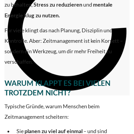
zu behalten,
und
Stress zu reduzieren
mentale
Energie klug zu nutzen.
Für viele klingt das nach Planung, Disziplin und
Kontrolle. Aber: Zeitmanagement ist kein Korsett –
sondern ein Werkzeug, um dir mehr Freiheit zu
verschaffen.
WARUM KLAPPT ES BEI VIELEN
TROTZDEM NICHT?
Typische Gründe, warum Menschen beim
Zeitmanagement scheitern:
Sie
– und sind
planen zu viel auf einmal