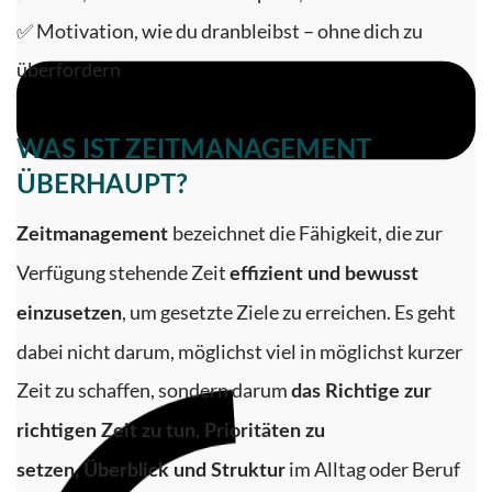
✅ Motivation, wie du dranbleibst – ohne dich zu
überfordern
WAS IST ZEITMANAGEMENT
ÜBERHAUPT?
bezeichnet die Fähigkeit, die zur
Zeitmanagement
Verfügung stehende Zeit
effizient und bewusst
, um gesetzte Ziele zu erreichen. Es geht
einzusetzen
dabei nicht darum, möglichst viel in möglichst kurzer
Zeit zu schaffen, sondern darum
das Richtige zur
richtigen Zeit zu tun,
Prioritäten zu
im Alltag oder Beruf
setzen,
Überblick und Struktur