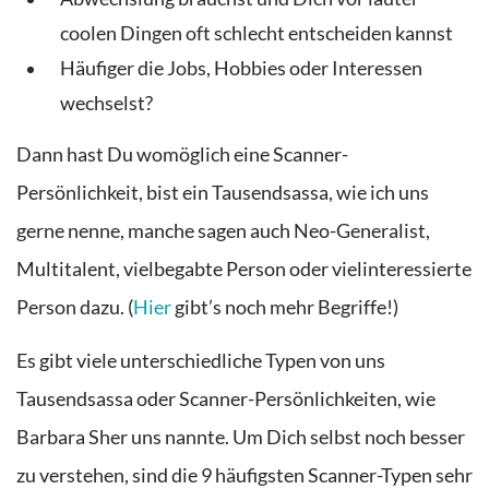
coolen Dingen oft schlecht entscheiden kannst
Häufiger die Jobs, Hobbies oder Interessen
wechselst?
Dann hast Du womöglich eine Scanner-
Persönlichkeit, bist ein Tausendsassa, wie ich uns
gerne nenne, manche sagen auch Neo-Generalist,
Multitalent, vielbegabte Person oder vielinteressierte
Person dazu. (
Hier
gibt’s noch mehr Begriffe!)
E
s
gibt
viele unterschiedliche
T
ypen
von uns
Tausendsassa oder
Scanner
-Persönlichkeiten, wie
Barbara
Sher
uns nannte
.
Um
Dich
selbst noch
besser
zu verstehen,
sind d
ie
9
häufigsten
Scanner-
Typen
sehr