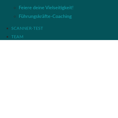
Feiere deine Vielseitigkeit!
Führungskräfte-Coaching
SCANNER-TEST
TEAM
KONTAKT
Impressum
Datenschutz
Impressum
Datenschutz
© 2026 PROF. DR. SARAH GIERHAN