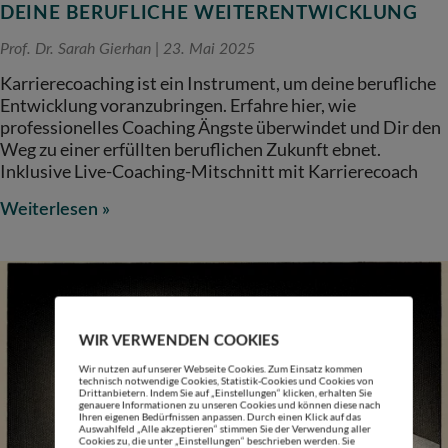
DEINE BERUFLICHE WEITERENTWICKLUNG
Prof. Dr. Sarah Gierhan
23. Mai 2025
Karrierecoaching ist ein Instrument, um deine berufliche
Entwicklung voranzubringen. Erfahre hier, wie
professionelles Coaching Ängste überwindet und Dir den
Weg zu einer erfüllten beruflichen Zukunft ebnet.
Inklusive Live-Coaching-Mitschnitt mit Karrierecoach
Weiterlesen »
WIR VERWENDEN COOKIES
Wir nutzen auf unserer Webseite Cookies. Zum Einsatz kommen
technisch notwendige Cookies, Statistik-Cookies und Cookies von
Drittanbietern. Indem Sie auf „Einstellungen“ klicken, erhalten Sie
genauere Informationen zu unseren Cookies und können diese nach
Ihren eigenen Bedürfnissen anpassen. Durch einen Klick auf das
Auswahlfeld „Alle akzeptieren“ stimmen Sie der Verwendung aller
Cookies zu, die unter „Einstellungen“ beschrieben werden. Sie