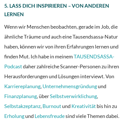
5. LASS DICH INSPIRIEREN – VON ANDEREN
LERNEN
Wenn wir Menschen beobachten, gerade im Job, die
ähnliche Träume und auch eine Tausendsassa-Natur
haben, können wir von ihren Erfahrungen lernen und
finden Mut. Ich habe in meinem
TAUSENDSASSA-
Podcast
daher zahlreiche Scanner-Personen zu ihren
Herausforderungen und Lösungen interviewt. Von
Karriereplanung
,
Unternehmensgründung
und
Finanzplanung
, über
Selbstverwirklichung
,
Selbstakzeptanz
,
Burnout
und
Kreativität
bis hin zu
Erholung
und
Lebensfreude
sind viele Themen dabei.