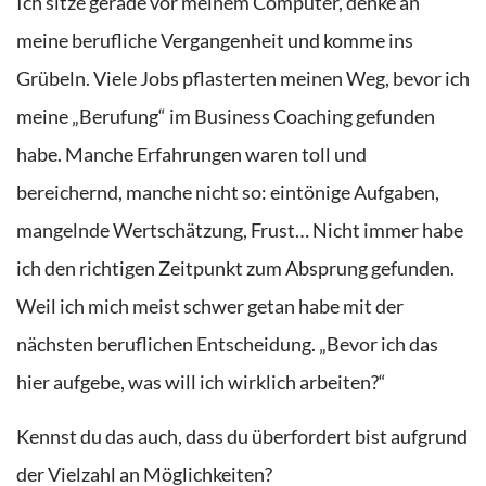
Ich sitze gerade vor meinem Computer
,
denke an
meine berufliche
Vergangenheit
und komme ins
Grübeln
. Viele Jobs pflaster
te
n meinen Weg, bevor ich
meine „Berufung
“ im Business Coaching
gefunden
habe. Manche Erfahrungen waren
toll
und
bereichernd, manche nicht so
: eintönige Aufgaben
,
mangelnde Wertschätzung, Frust… Nicht immer habe
ich den richtigen Zeitpunkt zum Absprung gefunden.
Weil ich
mich meist schwer
getan habe mit der
nächsten beruflichen Entscheidung.
„Bevor ich das
hier
aufgebe
, was will ich wirklich arbeiten?“
Kennst du das auch, dass du überfordert bist aufgrund
der Vielzahl an Möglichkeiten?